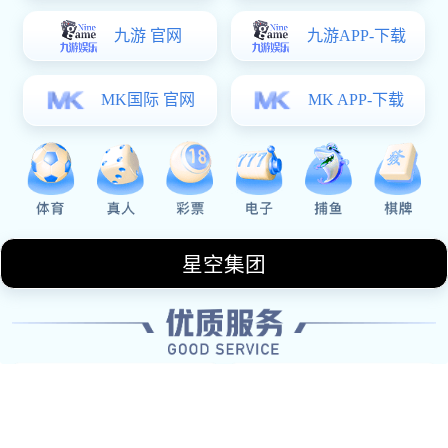
在未来发展的潜力和方向。
1、战术体系的构建
杭州羽毛球队在战术体系上具备独特性和针对性。他们根据对手的
特点以及比赛环境制定相应的战术策略。例如，在面对不同风格的
对手时，教练团队会进行详尽的数据分析，根据对方的弱点调整进
攻与防守策略。这种灵活应变让他们能够迅速适应各类比赛，提升
胜率。
此外，杭州队还注重多样化打法的运用。他们不仅仅依赖单一战
术，而是培养球员具有多种打法能力，从而增加比赛中的不确定
性。这种多样性使得对手难以预测，使得杭州队可以主动掌控比赛
节奏。
最后，该队还会定期进行战术演练，通过模拟实战情况来检验并完
善自己的战术方案。这种不断迭代优化的过程确保了球队始终处于
最佳状态，为实际比赛提供了坚实基础。
2、团队协作精神