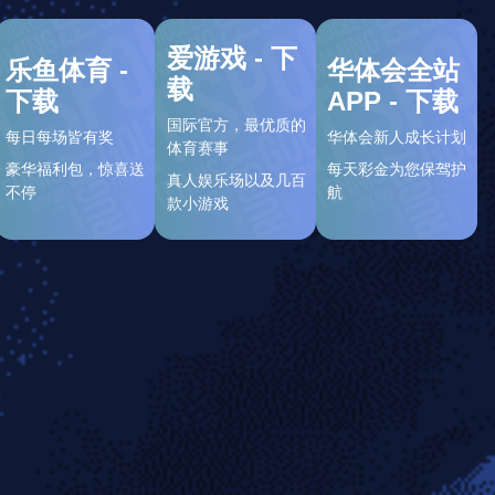
导航
认识
悟空体育
落地项目
公司头条
公司服务
加入
悟空体育官网