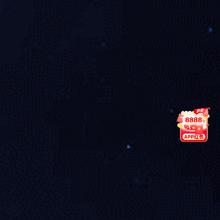
2026-06-08
DOTA2意识排行榜揭
晓IG战队荣登第十位
引发热议
2026-06-08
CSGO战术解析：深入
探讨FPX战队的比赛
节奏与策略运用
2026-06-08