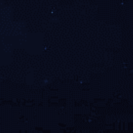
联系方式
北京市朝阳区劲松南路1号海文大
厦635室
18629844097
inspirational@att.net