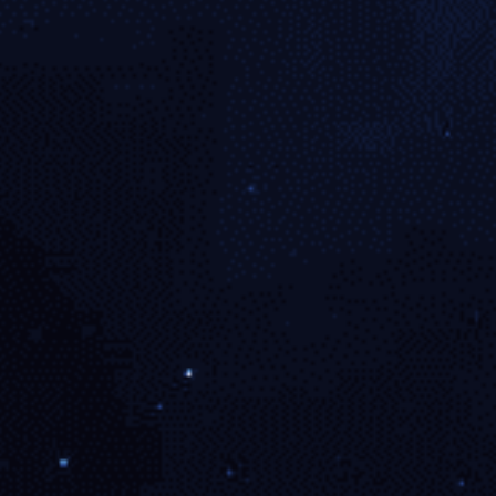
导航
认
落
公
公
悟空体育官网 | WUKONG SPORTS-
加