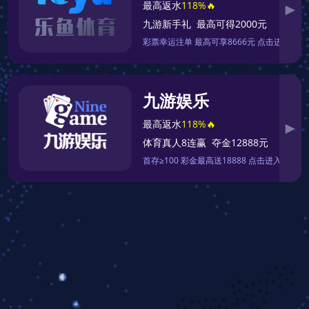
首页
公司头条
会中的表现分析与状态