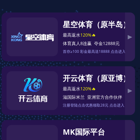
务
加入
悟空体育官网
咨询报价