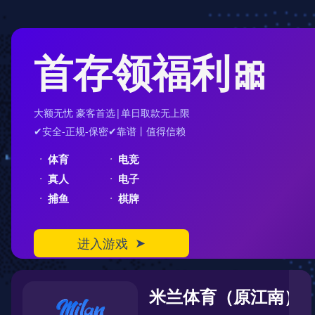
北京市朝阳区劲松南
inspirational@att.net