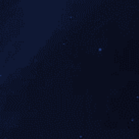
得关注。面对实力强劲的对手，他们采取了相对保
时，全体队员紧密合作，通过形成严密阵型，有效
误概率。
成“第二道防线”，确保不留空档给敌人。这种高度
可乘之机，大大提升了整个团队抗压能力。
体系，广州足球队成功抑制住了许多对手强有力攻
队在本届冠军赛中展现出的综合实力令人印象深
教练组对于赛事形势及团队特点深刻洞察。此外，
为整体表现增添不少亮点。
下一篇