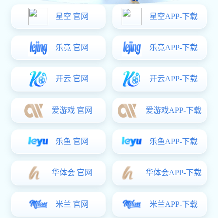
足总杯经典对决曼联与利物浦全场精彩
回放尽在其中
2026-02-01
本文将重点回顾足总杯中曼联与利物浦之间的经典对决，带读者重
温这场足球盛宴中的精彩瞬间。作为英超历史上最具竞争力和影响
力的两支球队，曼联与利物浦的对抗不仅仅是球场上的较量，更是
情感与荣誉的交织。文章将从比赛背景、战术分析、关键时刻以及
球迷反应四个方面进行详细探讨，以期为读者呈现出一幅完整而生
动的比赛画面。通过这些细致入微的阐述，我们希望能够让读者深
切感受到这场足总杯经典对决所带来的激动与震撼。