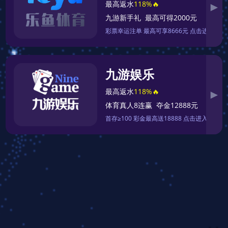
首页
落地项目
战正酣谁能在这场较量