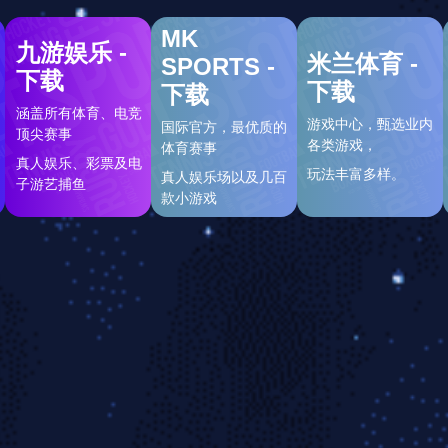
较量无疑是一场备受瞩目的赛事。本文将详细分析
源、战术安排、球员表现以及赛后影响。在历史
化的重要代表，通过对比两队在本场比赛中的表
故事。此外，文章还将探讨双方在战斗中展现出的
越。最终，我们将总结这场激烈对抗的意义，以及
景
景的球队，在各自的发展历程中积累了丰富的荣耀
内最早组建的球队之一，其辉煌战绩让其成为了当地
的风格和顽强拼搏精神赢得了众多崇拜者，两支球
事中的碰撞总是充满火花。每当国民队与拉怒斯相
们也会全力支持自己的球队。这种长期以来形成的
性，也为整个联赛增添了不少看点。
不仅仅是为了胜利而战，更是在为自己所代表的城
们之间的对抗更具深度与意义，让观众感受到足球