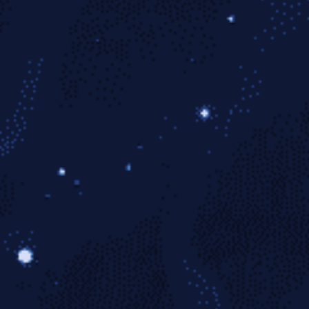
比赛的成败。对于国民队而言，他们通常采用控制
们强调传控配合，以保持球权优势，并寻找进攻机
略显得尤为重要，因为任何失误都有可能被对方利
边路突破。他们善于运用速度和力量，在进攻时常
上的灵活跑动来撕扯防线，从而创造出更多进球机
术布置使得双方都必须高度集中注意力，以应对不
重要性愈发凸显。当局势变动时，及时作出战术变
中，我们也看到了教练团队根据比赛进展不断调整
的较量。