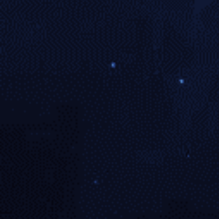
这场激烈对抗之后，无论胜负如何，都将
在后续联赛中获得信心提升，有助于进一
验教训，以便改善不足之处，从而迎接未
同时，此役所带来的媒体关注度也不容小
资意愿，对青训体系建设亦有积极推动作
外舞台上的竞争力。
展望未来，两支球队都需要持续优化自身
竞争激烈的新环境。只有这样才能确保他
总结：
整体来看，“国民队与拉怒斯”的较量不
体现。通过深入分析两支球队间复杂关系
我们的价值与意义。这些元素共同构成了
次碰撞将会带来的惊喜与感动。
C今天，无论是谁能笑到最后，都是这个
持，都将铭刻在历史之中。正如所有热爱
份激情四溢、跌宕起伏的不朽传奇之中！