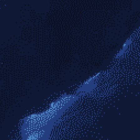
推荐文章
专访张伟：深入探讨足
球领域的成功秘诀与未
来发展方向
2026-06-12
专访乒乓球名将李伟揭
秘他成功背后的秘诀与
心路历程
2026-06-12
上海网球队中路突破分
析及其对比赛结果的影
响探讨
2026-06-11
上海篮球队区域防守革