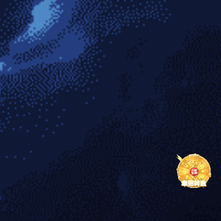
新探索：战术变革与球
队发展新篇章
2026-06-10
上海乒乓球队状态飙升
创新高引发全国关注与
期待
2026-06-10
RNG以87分稳居全球
总决赛积分榜首位其他
战队紧随其后
2026-06-09
FPX战队反击策略深
度分析与实战应用探讨
2026-06-09
DOTA2盛宴：深入解
析RNG战队的比赛策
略与经验分享